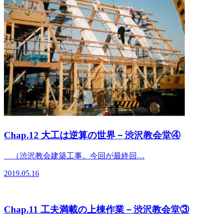
Chap.12 大工は逆算の世界－渋沢教会堂④
（渋沢教会建築工事。今回が最終回…
2019.05.16
Chap.11 工夫満載の上棟作業－渋沢教会堂③