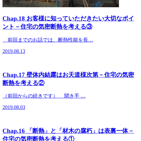
Chap.18 お客様に知っていただきたい大切なポイ
ント－住宅の気密断熱を考える③
前回までのお話では、断熱性能を長…
2019.08.13
Chap.17 壁体内結露はお天道様次第－住宅の気密
断熱を考える②
（前回からの続きです） 聞き手 …
2019.08.03
Chap.16 「断熱」と「材木の腐朽」は表裏一体－
住宅の気密断熱を考える①