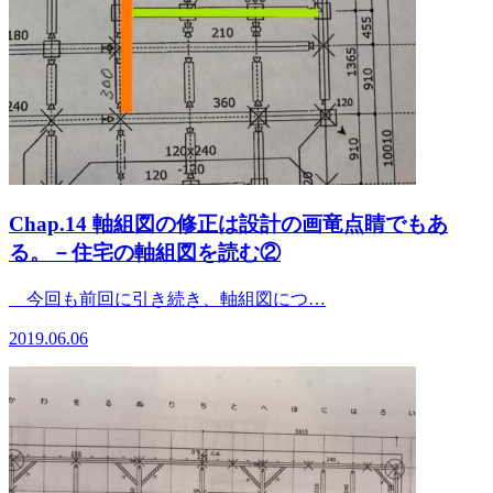
Chap.14 軸組図の修正は設計の画竜点睛でもあ
る。－住宅の軸組図を読む②
今回も前回に引き続き、軸組図につ…
2019.06.06