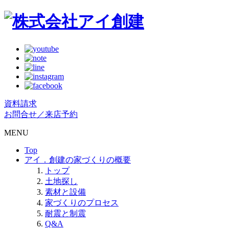
資料請求
お問合せ／来店予約
MENU
Top
アイ．創建の家づくりの概要
トップ
土地探し
素材と設備
家づくりのプロセス
耐震と制震
Q&A