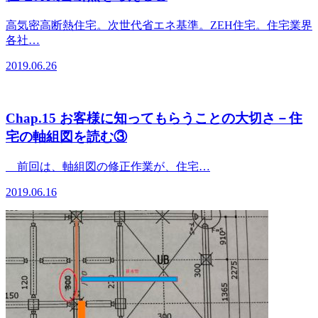
高気密高断熱住宅。次世代省エネ基準。ZEH住宅。住宅業界
各社…
2019.06.26
Chap.15 お客様に知ってもらうことの大切さ－住
宅の軸組図を読む③
前回は、軸組図の修正作業が、住宅…
2019.06.16