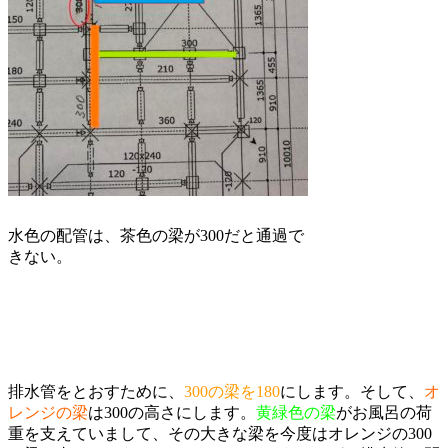
水色の配管は、茶色の梁が300だと通過で
きない。
排水管をとおすために、
300の梁を180
にします。そして、
オ
レンジの梁
は300の高さにします。
黄緑色の梁
がお風呂の荷
重を支えていまして、その大きな梁を今度はオレンジの300