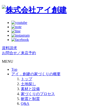
資料請求
お問合せ／来店予約
MENU
Top
アイ．創建の家づくりの概要
トップ
土地探し
素材と設備
家づくりのプロセス
耐震と制震
Q&A