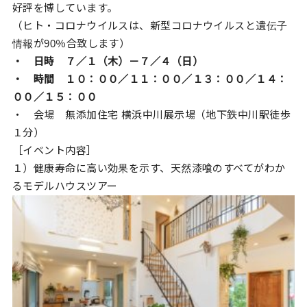
好評を博しています。
（ヒト・コロナウイルスは、新型コロナウイルスと遺伝子
情報が90％合致します）
・ 日時 ７／１（木）－７／４（日）
・ 時間 １０：００／１１：００／１３：００／１４：
００／１５：００
・ 会場 無添加住宅 横浜中川展示場（地下鉄中川駅徒歩
１分）
［イベント内容］
１）健康寿命に高い効果を示す、天然漆喰のすべてがわか
るモデルハウスツアー