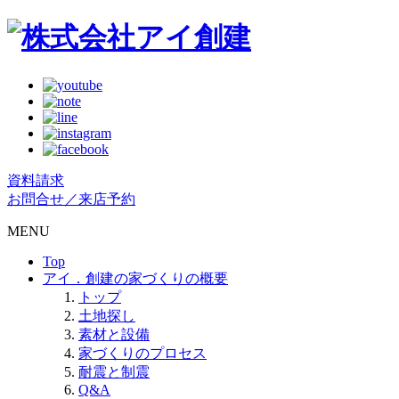
資料請求
お問合せ／来店予約
MENU
Top
アイ．創建の家づくりの概要
トップ
土地探し
素材と設備
家づくりのプロセス
耐震と制震
Q&A