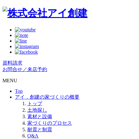
資料請求
お問合せ／来店予約
MENU
Top
アイ．創建の家づくりの概要
トップ
土地探し
素材と設備
家づくりのプロセス
耐震と制震
Q&A