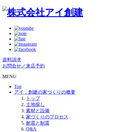
資料請求
お問合せ／来店予約
MENU
Top
アイ．創建の家づくりの概要
トップ
土地探し
素材と設備
家づくりのプロセス
耐震と制震
Q&A